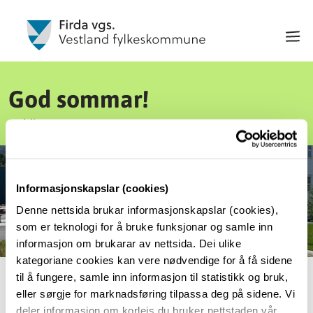
God sommar!
Publisert 30.06.26, 11:18
Informasjonskapslar (cookies)
Denne nettsida brukar informasjonskapslar (cookies),
som er teknologi for å bruke funksjonar og samle inn
informasjon om brukarar av nettsida. Dei ulike
kategoriane cookies kan vere nødvendige for å få sidene
til å fungere, samle inn informasjon til statistikk og bruk,
Vi ynskjer elevar og tilsette ein riktig god
eller sørgje for marknadsføring tilpassa deg på sidene. Vi
deler informasjon om korleis du bruker nettstaden vår