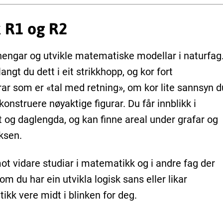
 R1 og R2
ngar og utvikle matematiske modellar i naturfag
angt du dett i eit strikkhopp, og kor fort
rar som er «tal med retning», om kor lite sannsyn d
 konstruere nøyaktige figurar. Du får innblikk i
og daglengda, og kan finne areal under grafar og
ksen.
t vidare studiar i matematikk og i andre fag der
m du har ein utvikla logisk sans eller likar
kk vere midt i blinken for deg.