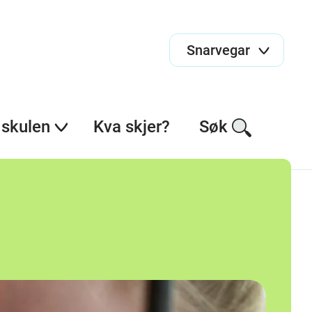
Snarvegar
skulen
Kva skjer?
Søk