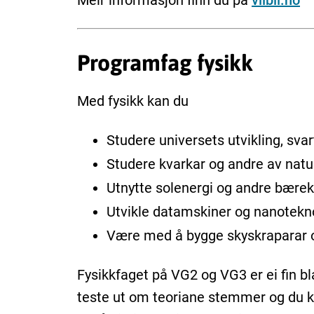
Meir informasjon finn du på
vilbli.no
Programfag fysikk
Med fysikk kan du
Studere universets utvikling, sva
Studere kvarkar og andre av natu
Utnytte solenergi og andre bærekr
Utvikle datamskiner og nanotekno
Være med å bygge skyskraparar o
Fysikkfaget på VG2 og VG3 er ei fin b
teste ut om teoriane stemmer og du ka