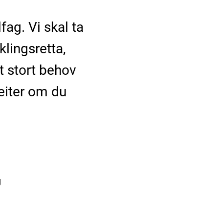
fag. Vi skal ta
lingsretta,
it stort behov
eiter om du
g