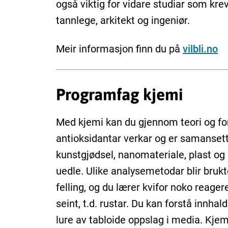
også viktig for vidare studiar som kr
tannlege, arkitekt og ingeniør.
Meir informasjon finn du på
vilbli.no
Programfag kjemi
Med kjemi kan du gjennom teori og for
antioksidantar verkar og er samansette
kunstgjødsel, nanomateriale, plast og 
uedle. Ulike analysemetodar blir brukt
felling, og du lærer kvifor noko reage
seint, t.d. rustar. Du kan forstå innhal
lure av tabloide oppslag i media. Kjem