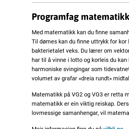
Programfag matematikk
Med matematikk kan du finne samanhe
Til dømes kan du finne uttrykk for kor l
bakterietalet veks. Du lærer om vekto
har til å vinne i lotto og korleis du kan
harmoniske svingingar som tidevatnet 
volumet av grafar «dreia rundt» midta
Matematikk på VG2 og VG3 er retta mo
matematikk er ein viktig reiskap. Derso
lovmessige samanhengar, vil matemati