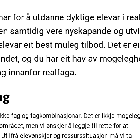
nar for å utdanne dyktige elevar i real
en samtidig vere nyskapande og utvik
e elevar eit best muleg tilbod. Det er e
andet, og du har eit hav av mogelegh
ag innanfor realfaga.
ag
ekke fag og fagkombinasjonar. Det er ikkje mogele
området, men vi ønskjer å leggje til rette for at
. Ut ifrå elevønskjer og ressurssituasjon må vi ta